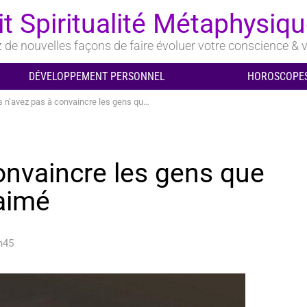
it Spiritualité Métaphysiq
de nouvelles façons de faire évoluer votre conscience & v
DÉVELOPPEMENT PERSONNEL
HOROSCOPES
avez pas à convaincre les gens que vous méritez d’être aimé
onvaincre les gens que
 aimé
h45