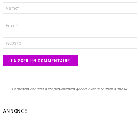
Nom
*
E-
mail
*
Site
web
Le présent contenu a été partiellement généré avec le soutien d’une IA.
ANNONCE