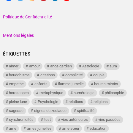
Politique de Confidentialité
Mentions légales
ÉTIQUETTES
aimer
amour
ange gardien
Astrologie
aura
bouddhisme
citations
complicité
couple
empathe
enfants
flamme jumelle
heures miroirs
horoscopes
métaphysique
numérologie
philosophie
pleine lune
Psychologie
relations
religions
sagesse
signes du zodiaque
spiritualité
synchronicités
test
vies antérieures
vies passées
âme
âmes jumelles
âme sœur
éducation