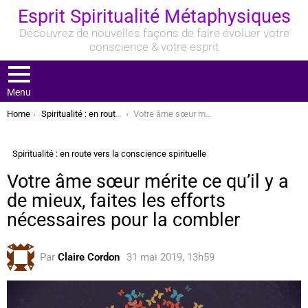
Esprit Spiritualité Métaphysiques
Découvrez de nouvelles façons de faire évoluer votre
conscience & votre esprit
Menu
You are here:
Home
Spiritualité : en route vers la conscience spirituelle
Votre âme sœur mérite ce qu’il y a de mieux, faites les efforts nécessaires pour la combler
Spiritualité : en route vers la conscience spirituelle
Votre âme sœur mérite ce qu’il y a
de mieux, faites les efforts
nécessaires pour la combler
Par
Claire Cordon
31 mai 2019, 13h59