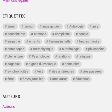
Mentions légales
ÉTIQUETTES
aimer
amour
ange gardien
Astrologie
aura
bouddhisme
citations
complicité
couple
empathe
enfants
flamme jumelle
heures miroirs
horoscopes
métaphysique
numérologie
philosophie
pleine lune
Psychologie
relations
religions
sagesse
signes du zodiaque
spiritualité
synchronicités
test
vies antérieures
vies passées
âme
âmes jumelles
âme sœur
éducation
AUTEURS
Auteurs