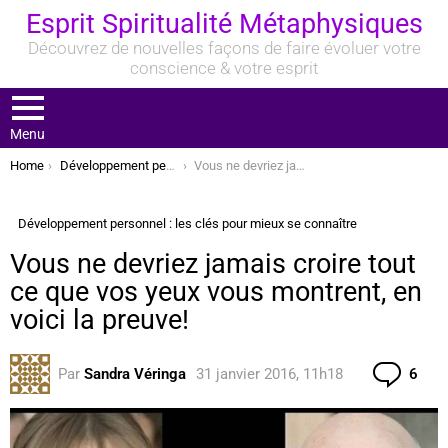
Esprit Spiritualité Métaphysiques
Découvrez de nouvelles façons de faire évoluer votre
conscience & votre esprit
Menu
You are here:
Home
Développement personnel : les clés pour mieux se connaître
Vous ne devriez jamais croire tout ce que vos yeux vous montrent, en voici la preuve!
Développement personnel : les clés pour mieux se connaître
Vous ne devriez jamais croire tout
ce que vos yeux vous montrent, en
voici la preuve!
Com
Par
Sandra Véringa
31 janvier 2016, 11h18
6