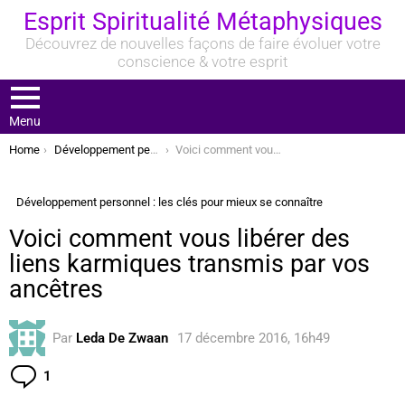
Esprit Spiritualité Métaphysiques
Découvrez de nouvelles façons de faire évoluer votre
conscience & votre esprit
Menu
You are here:
Home
Développement personnel : les clés pour mieux se connaître
Voici comment vous libérer des liens karmiques transmis par vos ancêtres
Développement personnel : les clés pour mieux se connaître
Voici comment vous libérer des
liens karmiques transmis par vos
ancêtres
Par
Leda De Zwaan
17 décembre 2016, 16h49
Commentaire
1