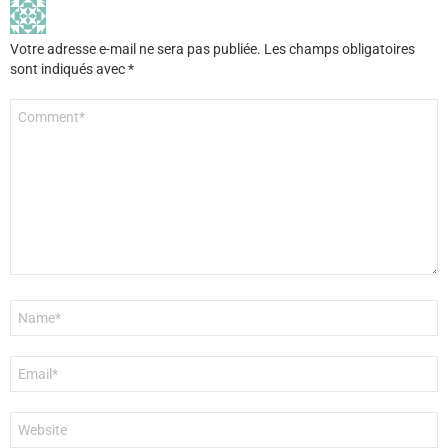
Votre adresse e-mail ne sera pas publiée.
Les champs obligatoires
sont indiqués avec
*
Commentaire
*
Nom
*
E-
mail
*
Site
web