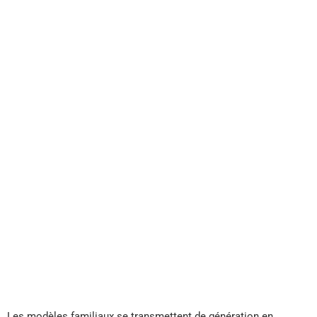
Les modèles familiaux se transmettent de génération en