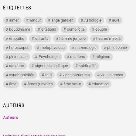
ÉTIQUETTES
aimer
amour
ange gardien
Astrologie
aura
bouddhisme
citations
complicité
couple
empathe
enfants
flamme jumelle
heures miroirs
horoscopes
métaphysique
numérologie
philosophie
pleine lune
Psychologie
relations
religions
sagesse
signes du zodiaque
spiritualité
synchronicités
test
vies antérieures
vies passées
âme
âmes jumelles
âme sœur
éducation
AUTEURS
Auteurs