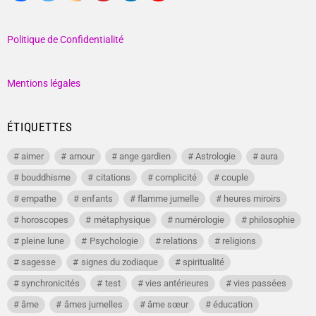
Politique de Confidentialité
Mentions légales
ÉTIQUETTES
aimer
amour
ange gardien
Astrologie
aura
bouddhisme
citations
complicité
couple
empathe
enfants
flamme jumelle
heures miroirs
horoscopes
métaphysique
numérologie
philosophie
pleine lune
Psychologie
relations
religions
sagesse
signes du zodiaque
spiritualité
synchronicités
test
vies antérieures
vies passées
âme
âmes jumelles
âme sœur
éducation