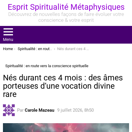
Esprit Spiritualité Métaphysiques
Découvrez de nouvelles façons de faire évoluer votre
conscience & votre esprit
Menu
You are here:
Home
Spiritualité : en route vers la conscience spirituelle
Nés durant ces 4 mois : des âmes porteuses d’une vocation divine rare
Spiritualité : en route vers la conscience spirituelle
Nés durant ces 4 mois : des âmes
porteuses d’une vocation divine
rare
Par
Carole Mazeau
9 juillet 2026, 8h50