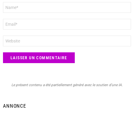
Nom
*
E-
mail
*
Site
web
Le présent contenu a été partiellement généré avec le soutien d’une IA.
ANNONCE