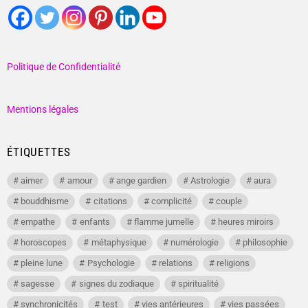
Politique de Confidentialité
Mentions légales
ÉTIQUETTES
aimer
amour
ange gardien
Astrologie
aura
bouddhisme
citations
complicité
couple
empathe
enfants
flamme jumelle
heures miroirs
horoscopes
métaphysique
numérologie
philosophie
pleine lune
Psychologie
relations
religions
sagesse
signes du zodiaque
spiritualité
synchronicités
test
vies antérieures
vies passées