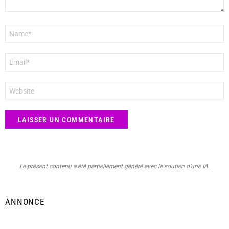
Nom
*
E-
mail
*
Site
web
Le présent contenu a été partiellement généré avec le soutien d’une IA.
ANNONCE