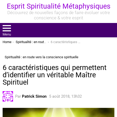
Esprit Spiritualité Métaphysiques
Découvrez de nouvelles façons de faire évoluer votre
conscience & votre esprit
Menu
You are here:
Home
Spiritualité : en route vers la conscience spirituelle
6 caractéristiques qui permettent d’identifier un véritable Maître Spirituel
Spiritualité : en route vers la conscience spirituelle
6 caractéristiques qui permettent
d’identifier un véritable Maître
Spirituel
Par
Patrick Simon
5 août 2018, 13h32