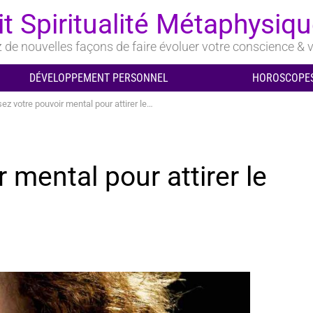
it Spiritualité Métaphysiq
de nouvelles façons de faire évoluer votre conscience & v
DÉVELOPPEMENT PERSONNEL
HOROSCOPES
ez votre pouvoir mental pour attirer le véritable amour :
r mental pour attirer le