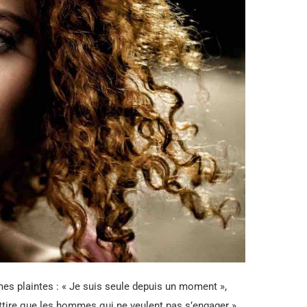
 plaintes : « Je suis seule depuis un moment »,
attire que les hommes qui ne veulent pas s’engager » ,