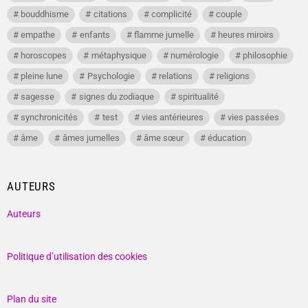
bouddhisme
citations
complicité
couple
empathe
enfants
flamme jumelle
heures miroirs
horoscopes
métaphysique
numérologie
philosophie
pleine lune
Psychologie
relations
religions
sagesse
signes du zodiaque
spiritualité
synchronicités
test
vies antérieures
vies passées
âme
âmes jumelles
âme sœur
éducation
AUTEURS
Auteurs
Politique d’utilisation des cookies
Plan du site