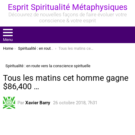
Esprit Spiritualité Métaphysiques
Découvrez de nouvelles façons de faire évoluer votre
conscience & votre esprit
Menu
You are here:
Home
Spiritualité : en route vers la conscience spirituelle
Tous les matins cet homme gagne $86,400 …
Spiritualité : en route vers la conscience spirituelle
Tous les matins cet homme gagne
$86,400 …
Par
Xavier Barry
26 octobre 2018, 7h31