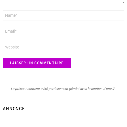
Nom
*
E-
mail
*
Site
web
Le présent contenu a été partiellement généré avec le soutien d’une IA.
ANNONCE