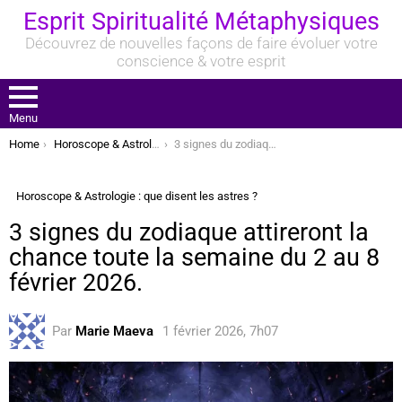
Esprit Spiritualité Métaphysiques
Découvrez de nouvelles façons de faire évoluer votre
conscience & votre esprit
Menu
You are here:
Home
Horoscope & Astrologie : que disent les astres ?
3 signes du zodiaque attireront la chance toute la semaine du 2 au 8 février 2026.
Horoscope & Astrologie : que disent les astres ?
3 signes du zodiaque attireront la
chance toute la semaine du 2 au 8
février 2026.
Par
Marie Maeva
1 février 2026, 7h07