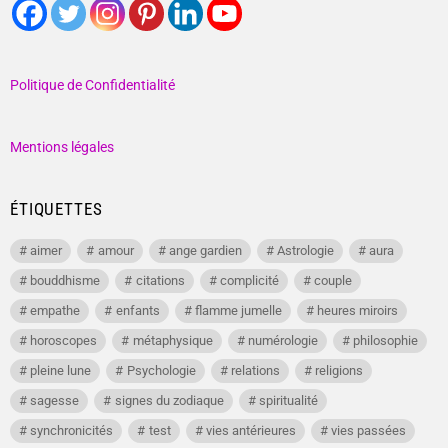
Politique de Confidentialité
Mentions légales
ÉTIQUETTES
aimer
amour
ange gardien
Astrologie
aura
bouddhisme
citations
complicité
couple
empathe
enfants
flamme jumelle
heures miroirs
horoscopes
métaphysique
numérologie
philosophie
pleine lune
Psychologie
relations
religions
sagesse
signes du zodiaque
spiritualité
synchronicités
test
vies antérieures
vies passées