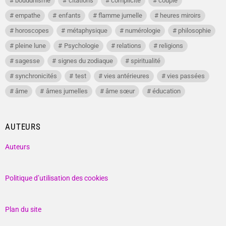
bouddhisme
citations
complicité
couple
empathe
enfants
flamme jumelle
heures miroirs
horoscopes
métaphysique
numérologie
philosophie
pleine lune
Psychologie
relations
religions
sagesse
signes du zodiaque
spiritualité
synchronicités
test
vies antérieures
vies passées
âme
âmes jumelles
âme sœur
éducation
AUTEURS
Auteurs
Politique d’utilisation des cookies
Plan du site