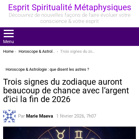
Esprit Spiritualité Métaphysiques
Découvrez de nouvelles façons de faire évoluer votre
conscience & votre esprit
Menu
You are here:
Home
Horoscope & Astrologie : que disent les astres ?
Trois signes du zodiaque auront beaucoup de chance avec l’argent d’ici la fin de 2026
Horoscope & Astrologie : que disent les astres ?
Trois signes du zodiaque auront
beaucoup de chance avec l’argent
d’ici la fin de 2026
Par
Marie Maeva
1 février 2026, 7h07