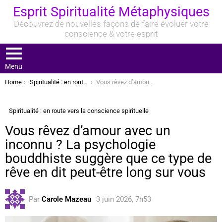
Esprit Spiritualité Métaphysiques
Découvrez de nouvelles façons de faire évoluer votre
conscience & votre esprit
Menu
You are here:
Home
Spiritualité : en route vers la conscience spirituelle
Vous rêvez d’amour avec un inconnu ? La psychologie bouddhiste suggère que ce type de rêve en dit peut-être long sur vous
Spiritualité : en route vers la conscience spirituelle
Vous rêvez d’amour avec un
inconnu ? La psychologie
bouddhiste suggère que ce type de
rêve en dit peut-être long sur vous
Par
Carole Mazeau
3 juin 2026, 7h53