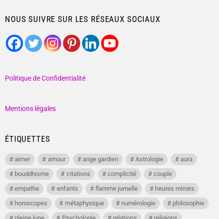
NOUS SUIVRE SUR LES RÉSEAUX SOCIAUX
Politique de Confidentialité
Mentions légales
ÉTIQUETTES
aimer
amour
ange gardien
Astrologie
aura
bouddhisme
citations
complicité
couple
empathe
enfants
flamme jumelle
heures miroirs
horoscopes
métaphysique
numérologie
philosophie
pleine lune
Psychologie
relations
religions