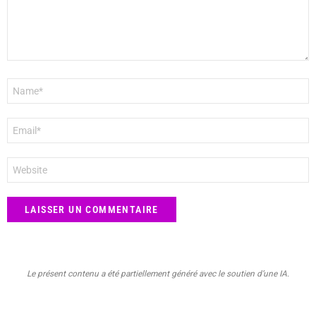
Nom
*
E-
mail
*
Site
web
Le présent contenu a été partiellement généré avec le soutien d’une IA.