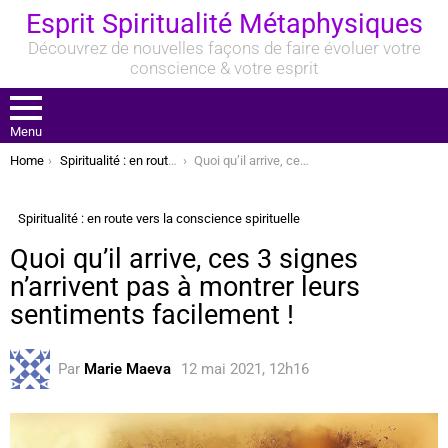
Esprit Spiritualité Métaphysiques
Découvrez de nouvelles façons de faire évoluer votre
conscience & votre esprit
Menu
You are here:
Home
Spiritualité : en route vers la conscience spirituelle
Quoi qu’il arrive, ces 3 signes n’arrivent pas à montrer leurs sentiments facilement !
Spiritualité : en route vers la conscience spirituelle
Quoi qu’il arrive, ces 3 signes
n’arrivent pas à montrer leurs
sentiments facilement !
Par
Marie Maeva
12 mai 2021, 12h16