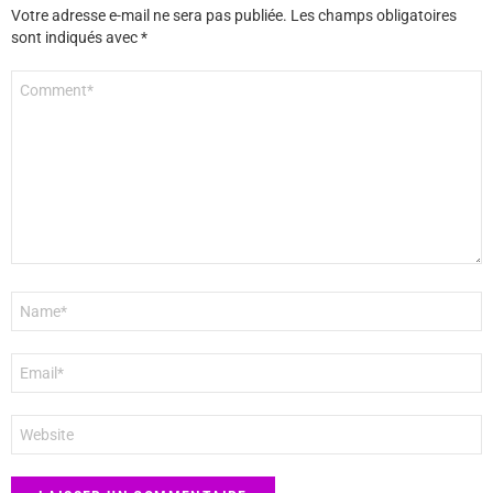
Votre adresse e-mail ne sera pas publiée.
Les champs obligatoires
sont indiqués avec
*
Commentaire
*
Nom
*
E-
mail
*
Site
web