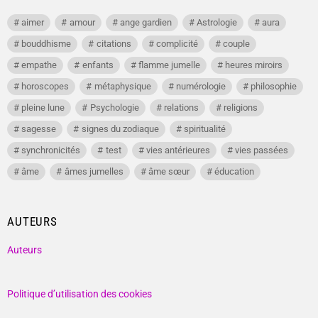
aimer
amour
ange gardien
Astrologie
aura
bouddhisme
citations
complicité
couple
empathe
enfants
flamme jumelle
heures miroirs
horoscopes
métaphysique
numérologie
philosophie
pleine lune
Psychologie
relations
religions
sagesse
signes du zodiaque
spiritualité
synchronicités
test
vies antérieures
vies passées
âme
âmes jumelles
âme sœur
éducation
AUTEURS
Auteurs
Politique d’utilisation des cookies