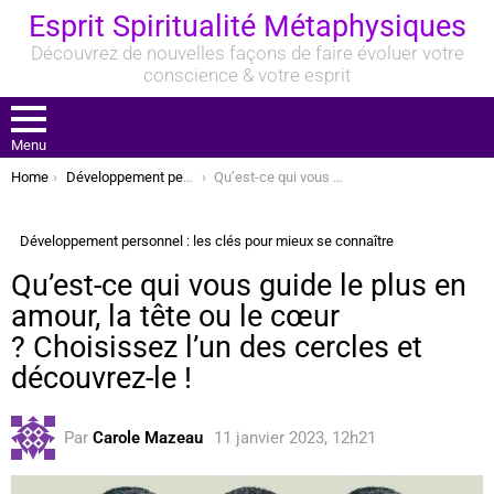
Esprit Spiritualité Métaphysiques
Découvrez de nouvelles façons de faire évoluer votre
conscience & votre esprit
Menu
You are here:
Home
Développement personnel : les clés pour mieux se connaître
Qu’est-ce qui vous guide le plus en amour, la tête ou le cœur ? Choisissez l’un des cercles et découvrez-le !
Développement personnel : les clés pour mieux se connaître
Qu’est-ce qui vous guide le plus en
amour, la tête ou le cœur
? Choisissez l’un des cercles et
découvrez-le !
Par
Carole Mazeau
11 janvier 2023, 12h21