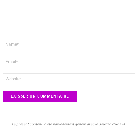
Nom
*
E-
mail
*
Site
web
Le présent contenu a été partiellement généré avec le soutien d’une IA.