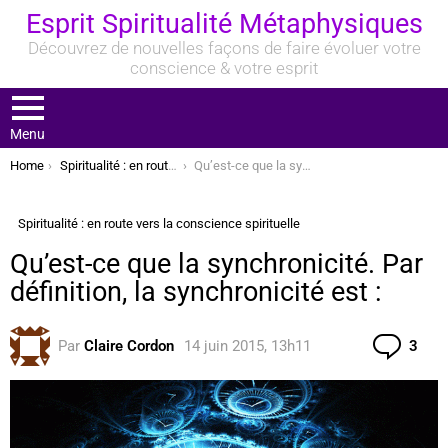
Esprit Spiritualité Métaphysiques
Découvrez de nouvelles façons de faire évoluer votre
conscience & votre esprit
Menu
You are here:
Home
Spiritualité : en route vers la conscience spirituelle
Qu’est-ce que la synchronicité. Par définition, la synchronicité est :
Spiritualité : en route vers la conscience spirituelle
Qu’est-ce que la synchronicité. Par
définition, la synchronicité est :
Com
Par
Claire Cordon
14 juin 2015, 13h11
3