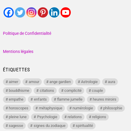
Politique de Confidentialité
Mentions légales
ÉTIQUETTES
aimer
amour
ange gardien
Astrologie
aura
bouddhisme
citations
complicité
couple
empathe
enfants
flamme jumelle
heures miroirs
horoscopes
métaphysique
numérologie
philosophie
pleine lune
Psychologie
relations
religions
sagesse
signes du zodiaque
spiritualité