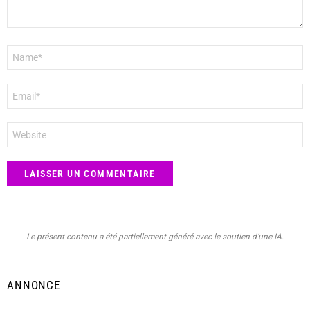
Nom
*
E-
mail
*
Site
web
Le présent contenu a été partiellement généré avec le soutien d’une IA.
ANNONCE