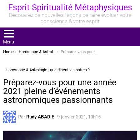
Esprit Spiritualité Métaphysiques
Découvrez de nouvelles façons de faire évoluer votre
conscience & votre esprit
Menu
You are here:
Home
Horoscope & Astrologie : que disent les astres ?
Préparez-vous pour une année 2021 pleine d’événements astronomiques passionnants
Horoscope & Astrologie : que disent les astres ?
Préparez-vous pour une année
2021 pleine d’événements
astronomiques passionnants
Par
Rudy ABADIE
9 janvier 2021, 13h15