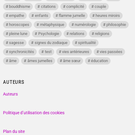
bouddhisme
citations
complicité
couple
empathe
enfants
flamme jumelle
heures miroirs
horoscopes
métaphysique
numérologie
philosophie
pleine lune
Psychologie
relations
religions
sagesse
signes du zodiaque
spiritualité
synchronicités
test
vies antérieures
vies passées
âme
âmes jumelles
âme sœur
éducation
AUTEURS
Auteurs
Politique d’utilisation des cookies
Plan du site