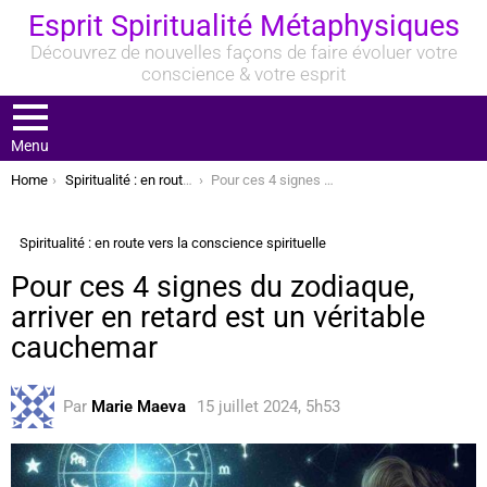
Esprit Spiritualité Métaphysiques
Découvrez de nouvelles façons de faire évoluer votre
conscience & votre esprit
Menu
You are here:
Home
Spiritualité : en route vers la conscience spirituelle
Pour ces 4 signes du zodiaque, arriver en retard est un véritable cauchemar
Spiritualité : en route vers la conscience spirituelle
Pour ces 4 signes du zodiaque,
arriver en retard est un véritable
cauchemar
Par
Marie Maeva
15 juillet 2024, 5h53