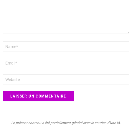
Nom
*
E-
mail
*
Site
web
Le présent contenu a été partiellement généré avec le soutien d’une IA.