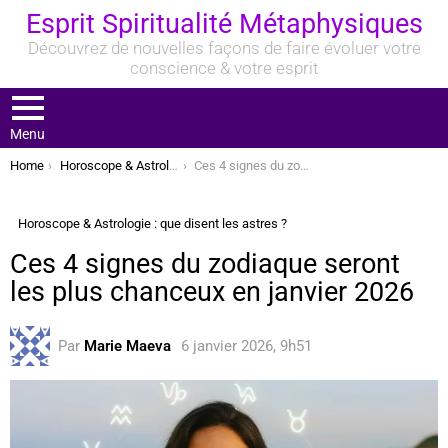
Esprit Spiritualité Métaphysiques
Découvrez de nouvelles façons de faire évoluer votre
conscience & votre esprit
Menu
You are here:
Home
Horoscope & Astrologie : que disent les astres ?
Ces 4 signes du zodiaque seront les plus chanceux en janvier 2026
Horoscope & Astrologie : que disent les astres ?
Ces 4 signes du zodiaque seront
les plus chanceux en janvier 2026
Par
Marie Maeva
6 janvier 2026, 9h51