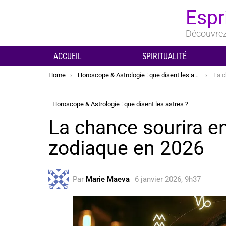
Espr
Découvrez 
ACCUEIL
SPIRITUALITÉ
You are here:
Home
Horoscope & Astrologie : que disent les astres ?
La cha
Horoscope & Astrologie : que disent les astres ?
La chance sourira en
zodiaque en 2026
Par
Marie Maeva
6 janvier 2026, 9h37