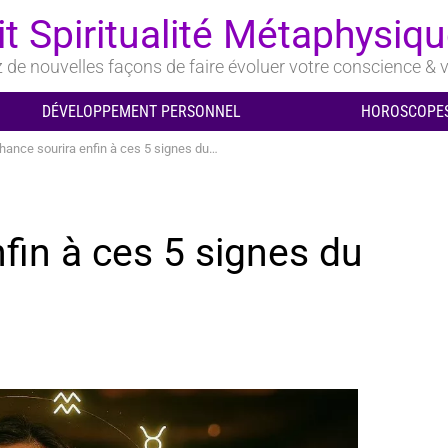
it Spiritualité Métaphysiq
de nouvelles façons de faire évoluer votre conscience & v
DÉVELOPPEMENT PERSONNEL
HOROSCOPES
nce sourira enfin à ces 5 signes du zodiaque en 2026
fin à ces 5 signes du