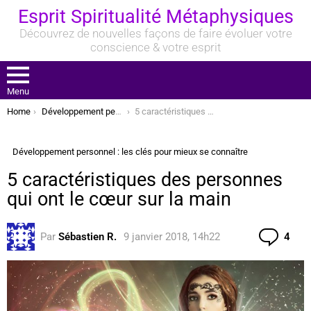
Esprit Spiritualité Métaphysiques
Découvrez de nouvelles façons de faire évoluer votre
conscience & votre esprit
Menu
You are here:
Home
Développement personnel : les clés pour mieux se connaître
5 caractéristiques des personnes qui ont le cœur sur la main
Développement personnel : les clés pour mieux se connaître
5 caractéristiques des personnes
qui ont le cœur sur la main
Com
Par
Sébastien R.
9 janvier 2018, 14h22
4