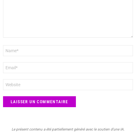
Nom
*
E-
mail
*
Site
web
Le présent contenu a été partiellement généré avec le soutien d’une IA.