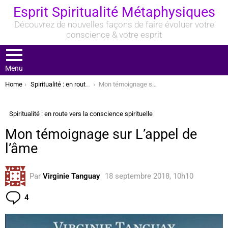
Esprit Spiritualité Métaphysiques
Découvrez de nouvelles façons de faire évoluer votre
conscience & votre esprit
Menu
You are here:
Home
Spiritualité : en route vers la conscience spirituelle
Mon témoignage sur L’appel de l’âme
Spiritualité : en route vers la conscience spirituelle
Mon témoignage sur L’appel de
l’âme
Par
Virginie Tanguay
18 septembre 2018, 10h10
Commentaires
4