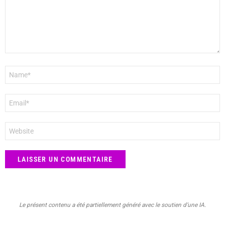
Nom
*
E-
mail
*
Site
web
Le présent contenu a été partiellement généré avec le soutien d’une IA.