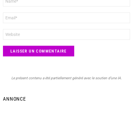
*
E-
mail
*
Site
web
Le présent contenu a été partiellement généré avec le soutien d’une IA.
ANNONCE