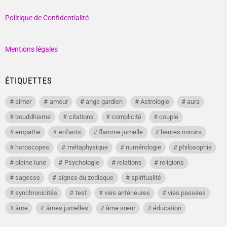
Politique de Confidentialité
Mentions légales
ÉTIQUETTES
aimer
amour
ange gardien
Astrologie
aura
bouddhisme
citations
complicité
couple
empathe
enfants
flamme jumelle
heures miroirs
horoscopes
métaphysique
numérologie
philosophie
pleine lune
Psychologie
relations
religions
sagesse
signes du zodiaque
spiritualité
synchronicités
test
vies antérieures
vies passées
âme
âmes jumelles
âme sœur
éducation