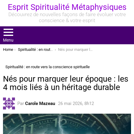
Esprit Spiritualité Métaphysiques
Découvrez de nouvelles façons de faire évoluer votre
conscience & votre esprit
Menu
You are here:
Home
Spiritualité : en route vers la conscience spirituelle
Nés pour marquer leur époque : les 4 mois liés à un héritage durable
Spiritualité : en route vers la conscience spirituelle
Nés pour marquer leur époque : les
4 mois liés à un héritage durable
Par
Carole Mazeau
26 mai 2026, 8h12