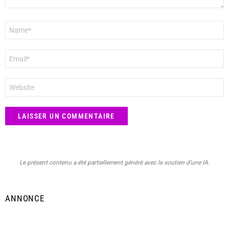
Nom
*
E-
mail
*
Site
web
Le présent contenu a été partiellement généré avec le soutien d’une IA.
ANNONCE