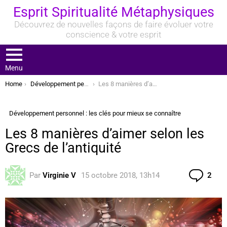
Esprit Spiritualité Métaphysiques
Découvrez de nouvelles façons de faire évoluer votre
conscience & votre esprit
Menu
You are here:
Home
Développement personnel : les clés pour mieux se connaître
Les 8 manières d’aimer selon les Grecs de l’antiquité
Développement personnel : les clés pour mieux se connaître
Les 8 manières d’aimer selon les
Grecs de l’antiquité
Com
Par
Virginie V
15 octobre 2018, 13h14
2