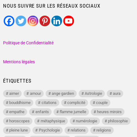
NOUS SUIVRE SUR LES RÉSEAUX SOCIAUX
Politique de Confidentialité
Mentions légales
ÉTIQUETTES
aimer
amour
ange gardien
Astrologie
aura
bouddhisme
citations
complicité
couple
empathe
enfants
flamme jumelle
heures miroirs
horoscopes
métaphysique
numérologie
philosophie
pleine lune
Psychologie
relations
religions