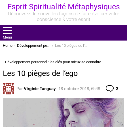
Esprit Spiritualité Métaphysiques
Découvrez de nouvelles façons de faire évoluer votre
conscience & votre esprit
Menu
You are here:
Home
Développement personnel : les clés pour mieux se connaître
Les 10 pièges de l’ego
Développement personnel : les clés pour mieux se connaître
Les 10 pièges de l’ego
Com
Par
Virginie Tanguay
18 octobre 2018, 6h48
3