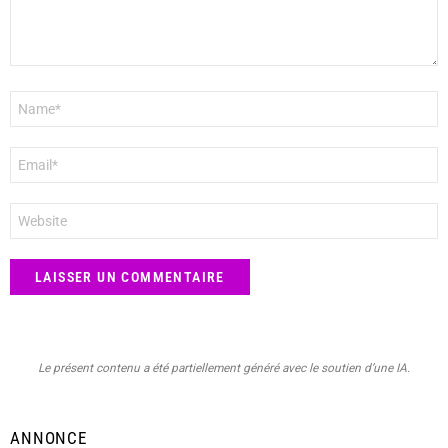
Nom
*
E-
mail
*
Site
web
Le présent contenu a été partiellement généré avec le soutien d’une IA.
ANNONCE