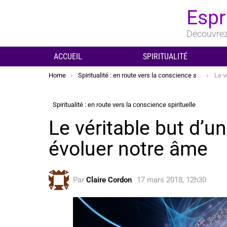
Espr
Découvrez 
ACCUEIL
SPIRITUALITÉ
You are here:
Home
Spiritualité : en route vers la conscience spirituelle
Le vér
Spiritualité : en route vers la conscience spirituelle
Le véritable but d’un
évoluer notre âme
Par
Claire Cordon
17 mars 2018, 12h30