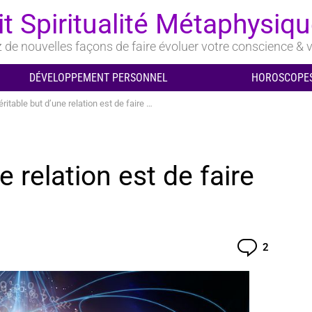
it Spiritualité Métaphysiq
de nouvelles façons de faire évoluer votre conscience & v
DÉVELOPPEMENT PERSONNEL
HOROSCOPES
itable but d’une relation est de faire évoluer notre âme
e relation est de faire
Comment
2