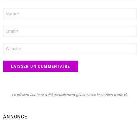
Nom
*
E-
mail
*
Site
web
Le présent contenu a été partiellement généré avec le soutien d’une IA.
ANNONCE