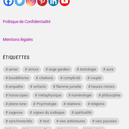
Politique de Confidentialité
Mentions légales
ÉTIQUETTES
aimer
amour
ange gardien
Astrologie
aura
bouddhisme
citations
complicité
couple
empathe
enfants
flamme jumelle
heures miroirs
horoscopes
métaphysique
numérologie
philosophie
pleine lune
Psychologie
relations
religions
sagesse
signes du zodiaque
spiritualité
synchronicités
test
vies antérieures
vies passées