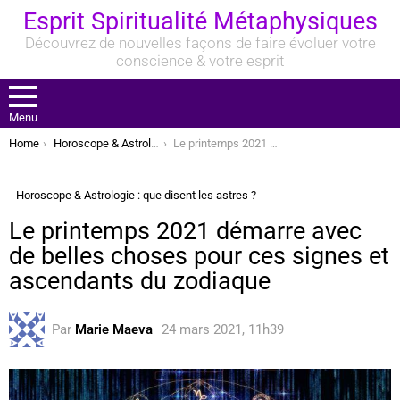
Esprit Spiritualité Métaphysiques
Découvrez de nouvelles façons de faire évoluer votre
conscience & votre esprit
Menu
You are here:
Home
Horoscope & Astrologie : que disent les astres ?
Le printemps 2021 démarre avec de belles choses pour ces signes et ascendants du zodiaque
Horoscope & Astrologie : que disent les astres ?
Le printemps 2021 démarre avec
de belles choses pour ces signes et
ascendants du zodiaque
Par
Marie Maeva
24 mars 2021, 11h39