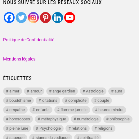
NOUS SUIVRE SUR LES RÉSEAUX SOCIAUX
Politique de Confidentialité
Mentions légales
ÉTIQUETTES
aimer
amour
ange gardien
Astrologie
aura
bouddhisme
citations
complicité
couple
empathe
enfants
flamme jumelle
heures miroirs
horoscopes
métaphysique
numérologie
philosophie
pleine lune
Psychologie
relations
religions
sagesse
signes du zodiaque
spiritualité