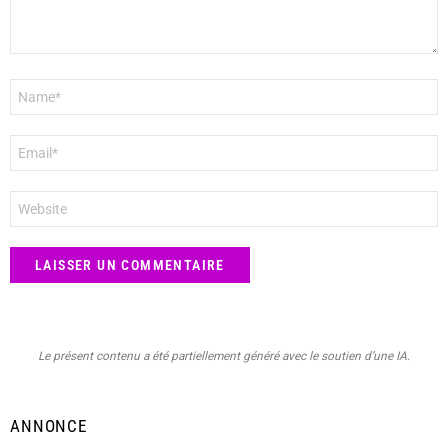
Nom
*
E-
mail
*
Site
web
Le présent contenu a été partiellement généré avec le soutien d’une IA.
ANNONCE