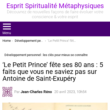
Esprit Spiritualité Métaphysiques
Découvrez de nouvelles façons de faire évoluer votre
conscience & votre esprit
Menu
You are here:
Home
Développement personnel : les clés pour mieux se connaître
‘Le Petit Prince’ fête ses 80 ans : 5 faits que vous ne saviez pas sur Antoine de Saint-Exupéry
Développement personnel : les clés pour mieux se connaître
‘Le Petit Prince’ fête ses 80 ans : 5
faits que vous ne saviez pas sur
Antoine de Saint-Exupéry
Par
Jean-Charles Réno
20 avril 2023, 10h54