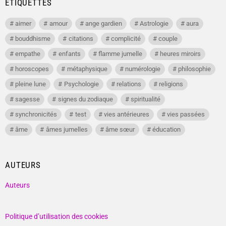
ÉTIQUETTES
aimer
amour
ange gardien
Astrologie
aura
bouddhisme
citations
complicité
couple
empathe
enfants
flamme jumelle
heures miroirs
horoscopes
métaphysique
numérologie
philosophie
pleine lune
Psychologie
relations
religions
sagesse
signes du zodiaque
spiritualité
synchronicités
test
vies antérieures
vies passées
âme
âmes jumelles
âme sœur
éducation
AUTEURS
Auteurs
Politique d’utilisation des cookies