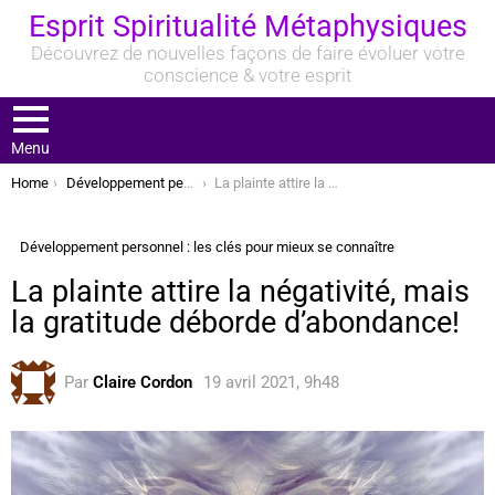
Esprit Spiritualité Métaphysiques
Découvrez de nouvelles façons de faire évoluer votre
conscience & votre esprit
Menu
You are here:
Home
Développement personnel : les clés pour mieux se connaître
La plainte attire la négativité, mais la gratitude déborde d’abondance!
Développement personnel : les clés pour mieux se connaître
La plainte attire la négativité, mais
la gratitude déborde d’abondance!
Par
Claire Cordon
19 avril 2021, 9h48