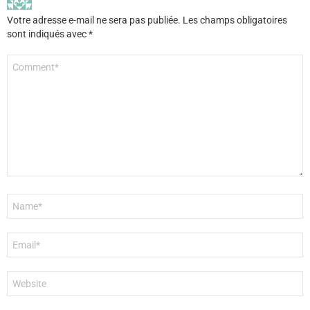
Votre adresse e-mail ne sera pas publiée.
Les champs obligatoires
sont indiqués avec
*
Commentaire
*
Nom
*
E-
mail
*
Site
web