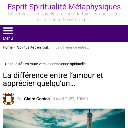
Esprit Spiritualité Métaphysiques
Découvrez de nouvelles façons de faire évoluer votre
conscience & votre esprit
Menu
You are here:
Home
Spiritualité : en route vers la conscience spirituelle
La différence entre l’amour et apprécier quelqu’un…
Spiritualité : en route vers la conscience spirituelle
La différence entre l’amour et
apprécier quelqu’un…
Par
Claire Cordon
4 avril 2022, 10h50