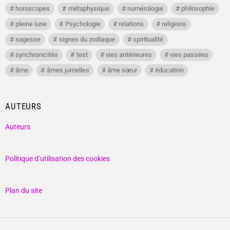
horoscopes
métaphysique
numérologie
philosophie
pleine lune
Psychologie
relations
religions
sagesse
signes du zodiaque
spiritualité
synchronicités
test
vies antérieures
vies passées
âme
âmes jumelles
âme sœur
éducation
AUTEURS
Auteurs
Politique d’utilisation des cookies
Plan du site