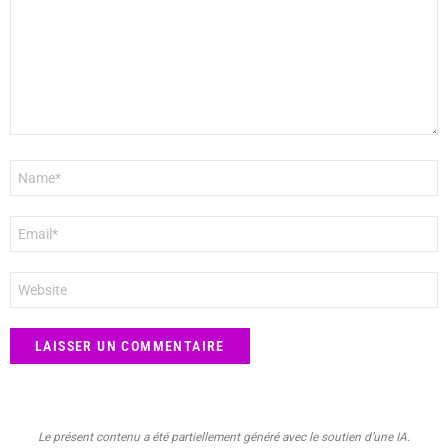
Nom
*
E-
mail
*
Site
web
Le présent contenu a été partiellement généré avec le soutien d’une IA.