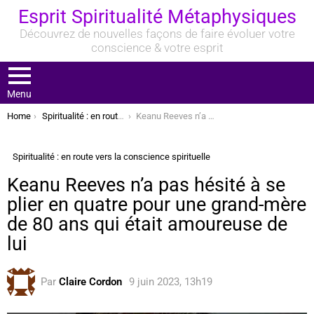
Esprit Spiritualité Métaphysiques
Découvrez de nouvelles façons de faire évoluer votre
conscience & votre esprit
Menu
You are here:
Home
Spiritualité : en route vers la conscience spirituelle
Keanu Reeves n’a pas hésité à se plier en quatre pour une grand-mère de 80 ans qui était amoureuse de lui
Spiritualité : en route vers la conscience spirituelle
Keanu Reeves n’a pas hésité à se
plier en quatre pour une grand-mère
de 80 ans qui était amoureuse de
lui
Par
Claire Cordon
9 juin 2023, 13h19