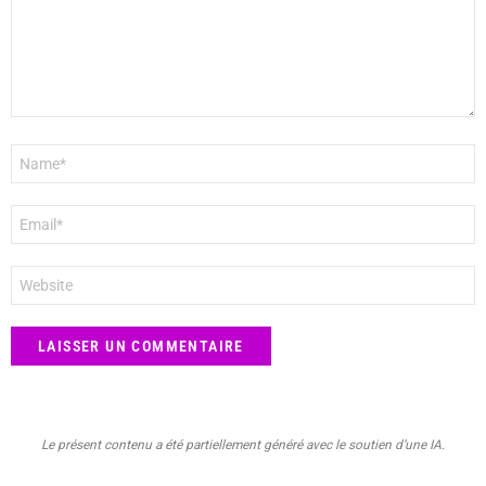
Nom
*
E-
mail
*
Site
web
Le présent contenu a été partiellement généré avec le soutien d’une IA.