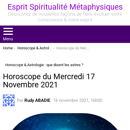
Esprit Spiritualité Métaphysiques
Découvrez de nouvelles façons de faire évoluer votre
conscience & votre esprit
Menu
You are here:
Home
Horoscope & Astrologie : que disent les astres ?
Horoscope du Mercredi 17 Novembre 2021
Horoscope & Astrologie : que disent les astres ?
Horoscope du Mercredi 17
Novembre 2021
Par
Rudy ABADIE
16 novembre 2021, 16h00