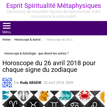
Esprit Spiritualité Métaphysiques
Découvrez de nouvelles façons de faire évoluer votre
conscience & votre esprit
Menu
You are here:
Home
Horoscope & Astrologie : que disent les astres ?
Horoscope du 26 avril 2018 pour chaque signe du zodiaque
Horoscope & Astrologie : que disent les astres ?
Horoscope du 26 avril 2018 pour
chaque signe du zodiaque
Par
Rudy ABADIE
26 avril 2018, 3h09