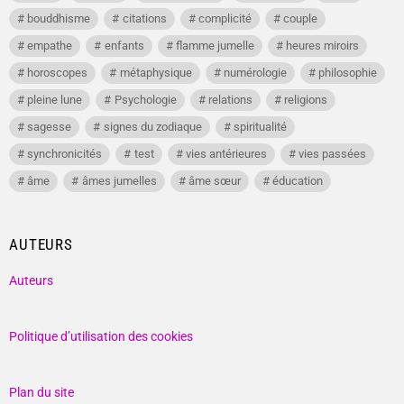
bouddhisme
citations
complicité
couple
empathe
enfants
flamme jumelle
heures miroirs
horoscopes
métaphysique
numérologie
philosophie
pleine lune
Psychologie
relations
religions
sagesse
signes du zodiaque
spiritualité
synchronicités
test
vies antérieures
vies passées
âme
âmes jumelles
âme sœur
éducation
AUTEURS
Auteurs
Politique d’utilisation des cookies
Plan du site