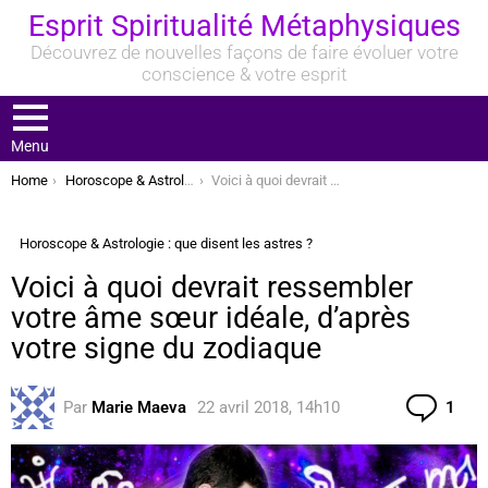
Esprit Spiritualité Métaphysiques
Découvrez de nouvelles façons de faire évoluer votre
conscience & votre esprit
Menu
You are here:
Home
Horoscope & Astrologie : que disent les astres ?
Voici à quoi devrait ressembler votre âme sœur idéale, d’après votre signe du zodiaque
Horoscope & Astrologie : que disent les astres ?
Voici à quoi devrait ressembler
votre âme sœur idéale, d’après
votre signe du zodiaque
Com
Par
Marie Maeva
22 avril 2018, 14h10
1