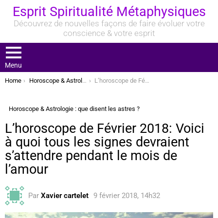
Esprit Spiritualité Métaphysiques
Découvrez de nouvelles façons de faire évoluer votre
conscience & votre esprit
Menu
You are here:
Home
Horoscope & Astrologie : que disent les astres ?
L’horoscope de Février 2018: Voici à quoi tous les signes devraient s’attendre pendant le mois de l’amour
Horoscope & Astrologie : que disent les astres ?
L’horoscope de Février 2018: Voici
à quoi tous les signes devraient
s’attendre pendant le mois de
l’amour
Par
Xavier cartelet
9 février 2018, 14h32