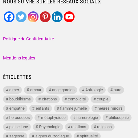
NOUS SUIVRE SUR LES RÉSEAUX SOCIAUX
Politique de Confidentialité
Mentions légales
ÉTIQUETTES
aimer
amour
ange gardien
Astrologie
aura
bouddhisme
citations
complicité
couple
empathe
enfants
flamme jumelle
heures miroirs
horoscopes
métaphysique
numérologie
philosophie
pleine lune
Psychologie
relations
religions
sagesse
signes du zodiaque
spiritualité