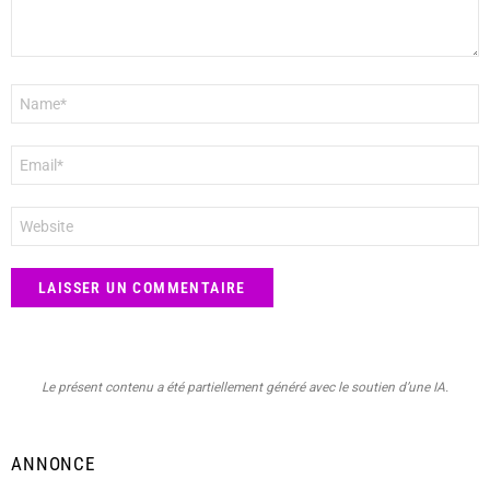
Nom
*
E-
mail
*
Site
web
Le présent contenu a été partiellement généré avec le soutien d’une IA.
ANNONCE