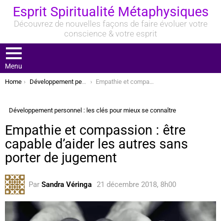
Esprit Spiritualité Métaphysiques
Découvrez de nouvelles façons de faire évoluer votre
conscience & votre esprit
Menu
You are here:
Home
Développement personnel : les clés pour mieux se connaître
Empathie et compassion : être capable d’aider les autres sans porter de jugement
Développement personnel : les clés pour mieux se connaître
Empathie et compassion : être
capable d’aider les autres sans
porter de jugement
Par
Sandra Véringa
21 décembre 2018, 8h00