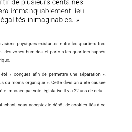
artir de plusieurs centaines
nera immanquablement lieu
négalités inimaginables. »
visions physiques existantes entre les quartiers très
ont des zones humides, et parfois les quartiers huppés
rique.
 été « conçues afin de permettre une séparation »,
us ou moins organique ». Cette division a été causée
 été imposée par voie législative il y a 22 ans de cela.
affichant, vous acceptez le dépôt de cookies liés à ce