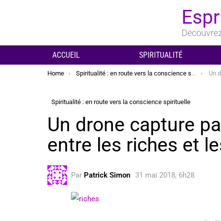
Espr
Découvrez 
ACCUEIL
SPIRITUALITÉ
You are here:
Home
Spiritualité : en route vers la conscience spirituelle
Un dron
Spiritualité : en route vers la conscience spirituelle
Un drone capture pa
entre les riches et l
Par
Patrick Simon
31 mai 2018, 6h28