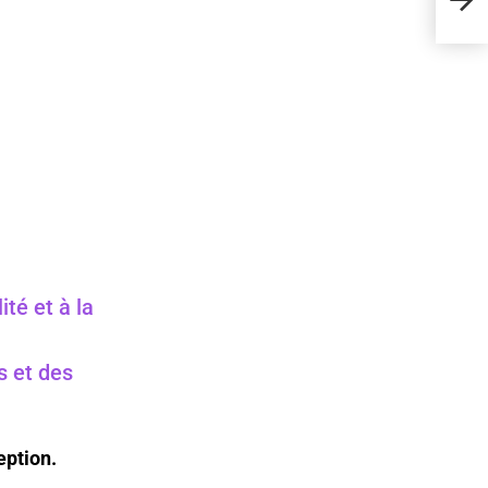
pourr
ité et à la
s et des
eption.