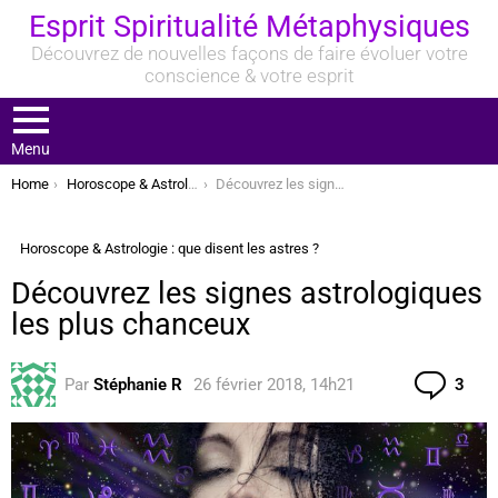
Esprit Spiritualité Métaphysiques
Découvrez de nouvelles façons de faire évoluer votre
conscience & votre esprit
Menu
You are here:
Home
Horoscope & Astrologie : que disent les astres ?
Découvrez les signes astrologiques les plus chanceux
Horoscope & Astrologie : que disent les astres ?
Découvrez les signes astrologiques
les plus chanceux
Com
Par
Stéphanie R
26 février 2018, 14h21
3