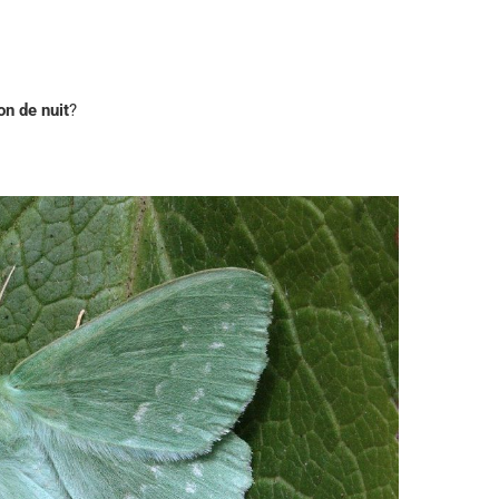
on de nuit
?