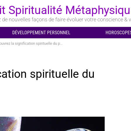
it Spiritualité Métaphysiq
de nouvelles façons de faire évoluer votre conscience & v
DÉVELOPPEMENT PERSONNEL
HOROSCOPES
rez la signification spirituelle du papillon de nuit!
ation spirituelle du