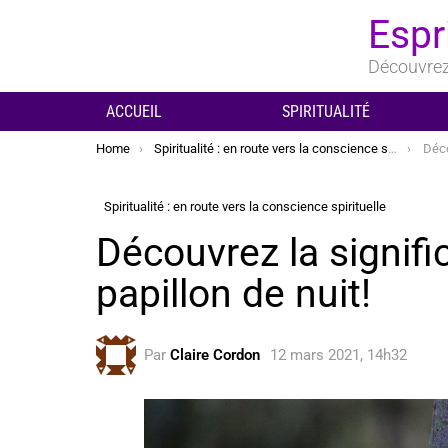
Espr
Découvrez 
ACCUEIL
SPIRITUALITÉ
You are here:
Home
Spiritualité : en route vers la conscience spirituelle
Découv
Spiritualité : en route vers la conscience spirituelle
Découvrez la signific
papillon de nuit!
Par
Claire Cordon
12 mars 2021, 14h32