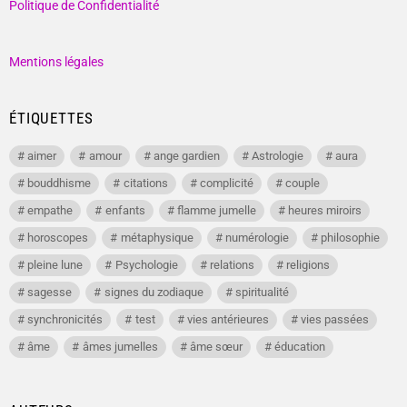
Politique de Confidentialité
Mentions légales
ÉTIQUETTES
aimer
amour
ange gardien
Astrologie
aura
bouddhisme
citations
complicité
couple
empathe
enfants
flamme jumelle
heures miroirs
horoscopes
métaphysique
numérologie
philosophie
pleine lune
Psychologie
relations
religions
sagesse
signes du zodiaque
spiritualité
synchronicités
test
vies antérieures
vies passées
âme
âmes jumelles
âme sœur
éducation