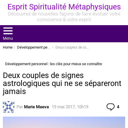
Esprit Spiritualité Métaphysiques
Découvrez de nouvelles façons de faire évoluer votre
conscience & votre esprit
Menu
You are here:
Home
Développement personnel : les clés pour mieux se connaître
Deux couples de signes astrologiques qui ne se sépareront jamais
Développement personnel : les clés pour mieux se connaître
Deux couples de signes
astrologiques qui ne se sépareront
jamais
Com
Par
Marie Maeva
19 mai 2017, 10h19
4