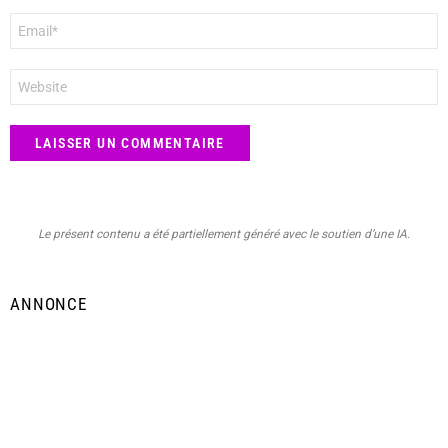
E-
mail
*
Site
web
Le présent contenu a été partiellement généré avec le soutien d’une IA.
ANNONCE