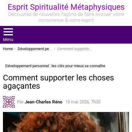
Esprit Spiritualité Métaphysiques
Découvrez de nouvelles façons de faire évoluer votre
conscience & votre esprit
Menu
You are here:
Home
Développement personnel : les clés pour mieux se connaître
Comment supporter les choses agaçantes
Développement personnel : les clés pour mieux se connaître
Comment supporter les choses
agaçantes
Par
Jean-Charles Réno
18 mai 2026, 7h30