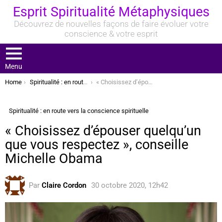
Esprit Spiritualité Métaphysiques
Découvrez de nouvelles façons de faire évoluer votre
conscience & votre esprit
Menu
You are here:
Home
Spiritualité : en route vers la conscience spirituelle
« Choisissez d’épouser quelqu’un que vous respectez », conseille Michelle Obama
Spiritualité : en route vers la conscience spirituelle
« Choisissez d’épouser quelqu’un
que vous respectez », conseille
Michelle Obama
Par
Claire Cordon
30 octobre 2020, 12h42