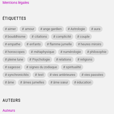
Mentions légales
ÉTIQUETTES
aimer
amour
ange gardien
Astrologie
aura
bouddhisme
citations
complicité
couple
empathe
enfants
flamme jumelle
heures miroirs
horoscopes
métaphysique
numérologie
philosophie
pleine lune
Psychologie
relations
religions
sagesse
signes du zodiaque
spiritualité
synchronicités
test
vies antérieures
vies passées
âme
âmes jumelles
âme sœur
éducation
AUTEURS
Auteurs