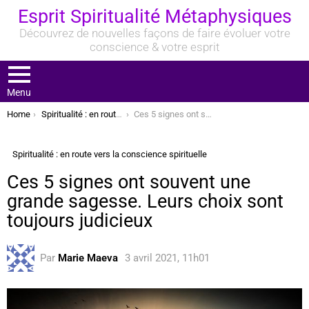
Esprit Spiritualité Métaphysiques
Découvrez de nouvelles façons de faire évoluer votre
conscience & votre esprit
Menu
You are here:
Home
Spiritualité : en route vers la conscience spirituelle
Ces 5 signes ont souvent une grande sagesse. Leurs choix sont toujours judicieux
Spiritualité : en route vers la conscience spirituelle
Ces 5 signes ont souvent une
grande sagesse. Leurs choix sont
toujours judicieux
Par
Marie Maeva
3 avril 2021, 11h01