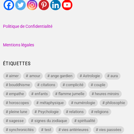
Politique de Confidentialité
Mentions légales
ÉTIQUETTES
aimer
amour
ange gardien
Astrologie
aura
bouddhisme
citations
complicité
couple
empathe
enfants
flamme jumelle
heures miroirs
horoscopes
métaphysique
numérologie
philosophie
pleine lune
Psychologie
relations
religions
sagesse
signes du zodiaque
spiritualité
synchronicités
test
vies antérieures
vies passées