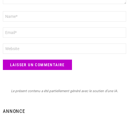
Nom
*
E-
mail
*
Site
web
Le présent contenu a été partiellement généré avec le soutien d’une IA.
ANNONCE