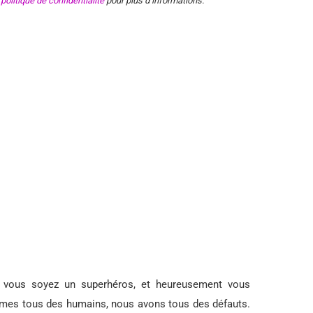
e
politique de confidentialité
pour plus d’informations.
e vous soyez un superhéros, et heureusement vous
mmes tous des humains, nous avons tous des défauts.