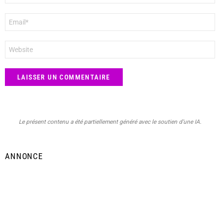
E-
mail
*
Site
web
Le présent contenu a été partiellement généré avec le soutien d’une IA.
ANNONCE