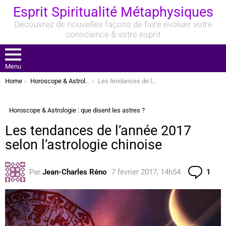
Esprit Spiritualité Métaphysiques
Découvrez de nouvelles façons de faire évoluer votre
conscience & votre esprit
Menu
You are here:
Home
Horoscope & Astrologie : que disent les astres ?
Les tendances de l’année 2017 selon l’astrologie chinoise
Horoscope & Astrologie : que disent les astres ?
Les tendances de l’année 2017
selon l’astrologie chinoise
Com
Par
Jean-Charles Réno
7 février 2017, 14h54
1