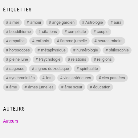
ÉTIQUETTES
aimer
amour
ange gardien
Astrologie
aura
bouddhisme
citations
complicité
couple
empathe
enfants
flamme jumelle
heures miroirs
horoscopes
métaphysique
numérologie
philosophie
pleine lune
Psychologie
relations
religions
sagesse
signes du zodiaque
spiritualité
synchronicités
test
vies antérieures
vies passées
âme
âmes jumelles
âme sœur
éducation
AUTEURS
Auteurs