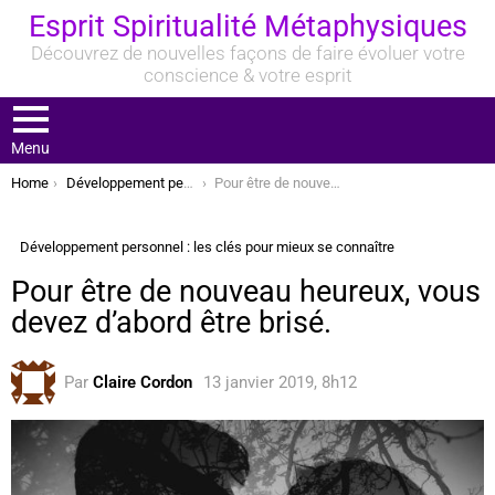
Esprit Spiritualité Métaphysiques
Découvrez de nouvelles façons de faire évoluer votre
conscience & votre esprit
Menu
You are here:
Home
Développement personnel : les clés pour mieux se connaître
Pour être de nouveau heureux, vous devez d’abord être brisé.
Développement personnel : les clés pour mieux se connaître
Pour être de nouveau heureux, vous
devez d’abord être brisé.
Par
Claire Cordon
13 janvier 2019, 8h12