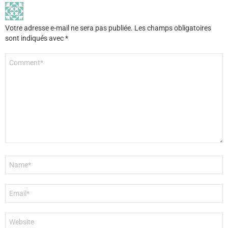
Votre adresse e-mail ne sera pas publiée.
Les champs obligatoires
sont indiqués avec
*
Commentaire
*
Nom
*
E-
mail
*
Site
web