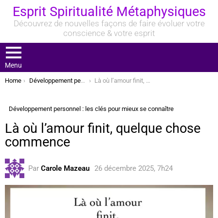
Esprit Spiritualité Métaphysiques
Découvrez de nouvelles façons de faire évoluer votre
conscience & votre esprit
Menu
You are here:
Home
Développement personnel : les clés pour mieux se connaître
Là où l’amour finit, quelque chose commence
Développement personnel : les clés pour mieux se connaître
Là où l’amour finit, quelque chose
commence
Par
Carole Mazeau
26 décembre 2025, 7h24