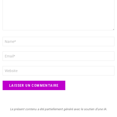
Nom
*
E-
mail
*
Site
web
Le présent contenu a été partiellement généré avec le soutien d’une IA.