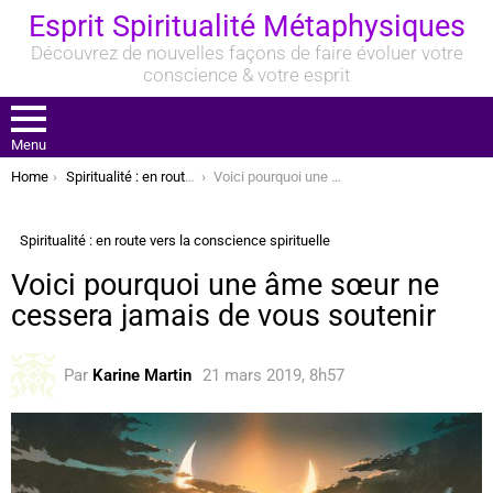
Esprit Spiritualité Métaphysiques
Découvrez de nouvelles façons de faire évoluer votre
conscience & votre esprit
Menu
You are here:
Home
Spiritualité : en route vers la conscience spirituelle
Voici pourquoi une âme sœur ne cessera jamais de vous soutenir
Spiritualité : en route vers la conscience spirituelle
Voici pourquoi une âme sœur ne
cessera jamais de vous soutenir
Par
Karine Martin
21 mars 2019, 8h57