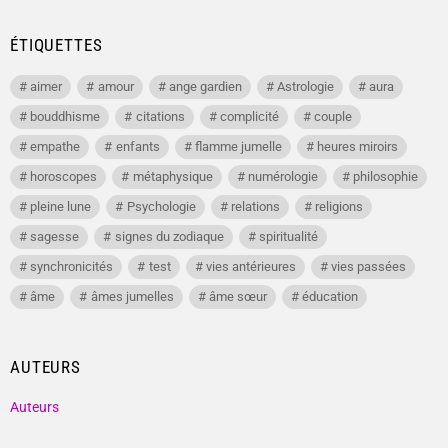
ÉTIQUETTES
aimer
amour
ange gardien
Astrologie
aura
bouddhisme
citations
complicité
couple
empathe
enfants
flamme jumelle
heures miroirs
horoscopes
métaphysique
numérologie
philosophie
pleine lune
Psychologie
relations
religions
sagesse
signes du zodiaque
spiritualité
synchronicités
test
vies antérieures
vies passées
âme
âmes jumelles
âme sœur
éducation
AUTEURS
Auteurs