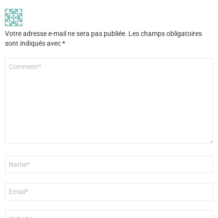
Votre adresse e-mail ne sera pas publiée.
Les champs obligatoires
sont indiqués avec
*
Commentaire
*
Nom
*
E-
mail
*
Site