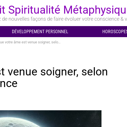
it Spiritualité Métaphysiq
de nouvelles façons de faire évoluer votre conscience & v
DÉVELOPPEMENT PERSONNEL
HOROSCOPES
votre âme est venue soigner, selon votre date de naissance
t venue soigner, selon
ance