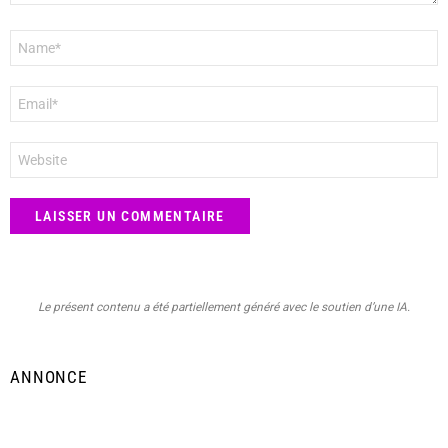
Nom
*
E-
mail
*
Site
web
Le présent contenu a été partiellement généré avec le soutien d’une IA.
ANNONCE