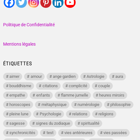
Politique de Confidentialité
Mentions légales
ÉTIQUETTES
aimer
amour
ange gardien
Astrologie
aura
bouddhisme
citations
complicité
couple
empathe
enfants
flamme jumelle
heures miroirs
horoscopes
métaphysique
numérologie
philosophie
pleine lune
Psychologie
relations
religions
sagesse
signes du zodiaque
spiritualité
synchronicités
test
vies antérieures
vies passées