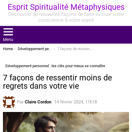
Esprit Spiritualité Métaphysiques
Découvrez de nouvelles façons de faire évoluer votre
conscience & votre esprit
Menu
You are here:
Home
Développement personnel : les clés pour mieux se connaître
7 façons de ressentir moins de regrets dans votre vie
Développement personnel : les clés pour mieux se connaître
7 façons de ressentir moins de
regrets dans votre vie
Par
Claire Cordon
14 février 2024, 11h18