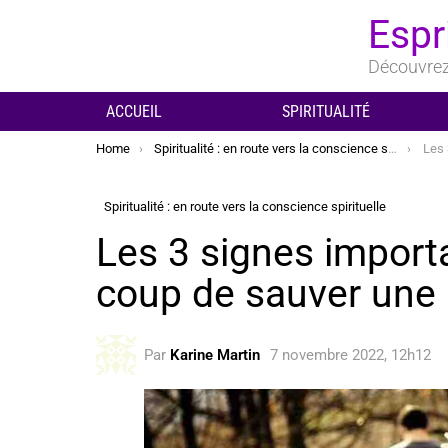
Espr
Découvrez 
ACCUEIL
SPIRITUALITÉ
You are here:
Home
Spiritualité : en route vers la conscience spirituelle
Les 3 si
Spiritualité : en route vers la conscience spirituelle
Les 3 signes import
coup de sauver une re
Par
Karine Martin
7 novembre 2022, 12h12