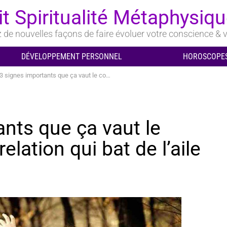
it Spiritualité Métaphysiq
de nouvelles façons de faire évoluer votre conscience & v
DÉVELOPPEMENT PERSONNEL
HOROSCOPES
gnes importants que ça vaut le coup de sauver une relation qui bat de l’aile
ants que ça vaut le
lation qui bat de l’aile