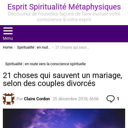
Esprit Spiritualité Métaphysiques
Découvrez de nouvelles façons de faire évoluer votre
conscience & votre esprit
Menu
You are here:
Home
Spiritualité : en route vers la conscience spirituelle
21 choses qui sauvent un mariage, selon des couples divorcés
Spiritualité : en route vers la conscience spirituelle
21 choses qui sauvent un mariage,
selon des couples divorcés
Com
Par
Claire Cordon
25 décembre 2018, 6h56
1