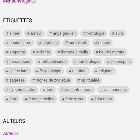
Mentions légales
ÉTIQUETTES
aimer
amour
ange gardien
Astrologie
aura
bouddhisme
citations
complicité
couple
empathe
enfants
flamme jumelle
heures miroirs
horoscopes
métaphysique
numérologie
philosophie
pleine lune
Psychologie
relations
religions
sagesse
signes du zodiaque
spiritualité
synchronicités
test
vies antérieures
vies passées
âme
âmes jumelles
âme sœur
éducation
AUTEURS
Auteurs