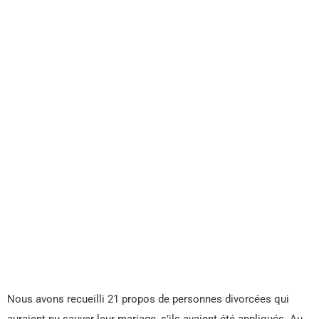
Nous avons recueilli 21 propos de personnes divorcées qui
auraient pu sauver leur mariage, s’ils avaient été appliqués. Au